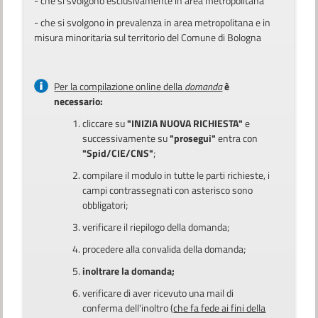
- che si svolgono esclusivamente in area metropolitana
- che si svolgono in prevalenza in area metropolitana e in
misura minoritaria sul territorio del Comune di Bologna
Per la compilazione online della
domanda
è
necessario:
cliccare su
"INIZIA NUOVA RICHIESTA"
e
successivamente su
"prosegui"
entra con
"Spid/CIE/CNS"
;
compilare il modulo in tutte le parti richieste, i
campi contrassegnati con asterisco sono
obbligatori;
verificare il riepilogo della domanda;
procedere alla convalida della domanda;
inoltrare la domanda;
verificare di aver ricevuto una mail di
conferma dell'inoltro (
che fa fede ai fini della